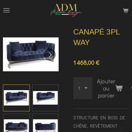
Passer
au
contenu
CANAPÉ 3PL
principal
WAY
1 468,00 €
Ajouter
au
panier
STRUCTURE EN BOIS DE
CHÊNE, REVÊTEMENT