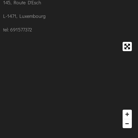
145, Route D'Esch
L-1471, Luxembourg
tel: 691577372