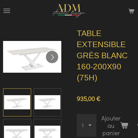
Passer
au
contenu
TABLE
principal
EXTENSIBLE
GRÈS BLANC
160-200X90
(75H)
935,00 €
Ajouter
au
panier